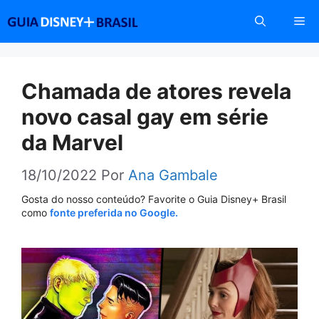
Pular
Me
para
o
conteúdo
Chamada de atores revela
novo casal gay em série
da Marvel
18/10/2022
Por
Ana Gambale
Gosta do nosso conteúdo? Favorite o Guia Disney+ Brasil
como
fonte preferida no Google.