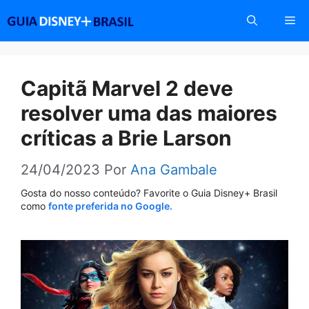
Pular
Me
para
o
conteúdo
Capitã Marvel 2 deve
resolver uma das maiores
críticas a Brie Larson
24/04/2023
Por
Ana Gambale
Gosta do nosso conteúdo? Favorite o Guia Disney+ Brasil
como
fonte preferida no Google.