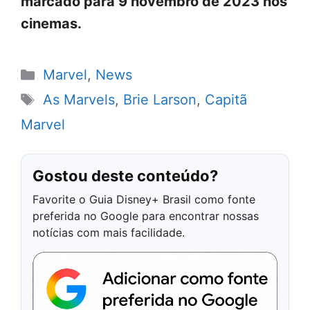
marcado para 9 novembro de 2023 nos
cinemas.
Categorias
Marvel
,
News
Tags
As Marvels
,
Brie Larson
,
Capitã
Marvel
Gostou deste conteúdo?
Favorite o Guia Disney+ Brasil como fonte
preferida no Google para encontrar nossas
notícias com mais facilidade.