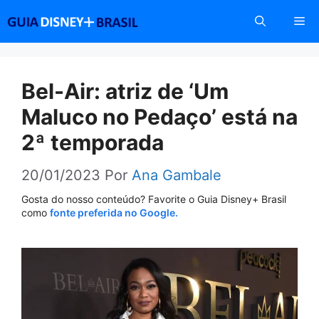
Pular
Me
para
o
conteúdo
Bel-Air: atriz de ‘Um
Maluco no Pedaço’ está na
2ª temporada
20/01/2023
Por
Ana Gambale
Gosta do nosso conteúdo? Favorite o Guia Disney+ Brasil
como
fonte preferida no Google.