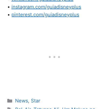
•
instagram.com/guiadisneyplus
•
pinterest.com/guiadisneyplus
Categorias
News
,
Star
Tags