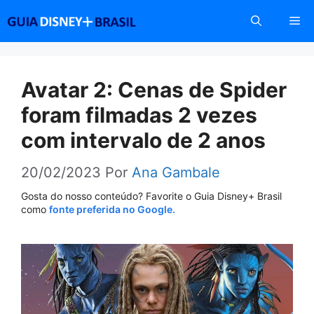
Pular
Me
para
o
conteúdo
Avatar 2: Cenas de Spider
foram filmadas 2 vezes
com intervalo de 2 anos
20/02/2023
Por
Ana Gambale
Gosta do nosso conteúdo? Favorite o Guia Disney+ Brasil
como
fonte preferida no Google.