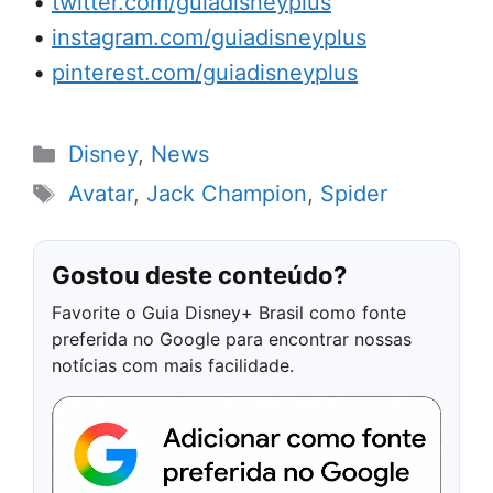
•
twitter.com/guiadisneyplus
•
instagram.com/guiadisneyplus
•
pinterest.com/guiadisneyplus
Categorias
Disney
,
News
Tags
Avatar
,
Jack Champion
,
Spider
Gostou deste conteúdo?
Favorite o Guia Disney+ Brasil como fonte
preferida no Google para encontrar nossas
notícias com mais facilidade.