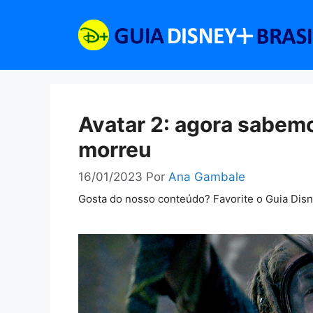
Pular
para
o
conteúdo
Avatar 2: agora sabem
morreu
16/01/2023
Por
Ana Gambale
Gosta do nosso conteúdo? Favorite o Guia Dis