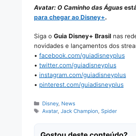
Avatar: O Caminho das Águas
est
para chegar ao Disney+
.
Siga o
Guia Disney+ Brasil
nas rede
novidades e lançamentos dos strea
•
facebook.com/guiadisneyplus
•
twitter.com/guiadisneyplus
•
instagram.com/guiadisneyplus
•
pinterest.com/guiadisneyplus
Categorias
Disney
,
News
Tags
Avatar
,
Jack Champion
,
Spider
Gostou deste conteúdo?