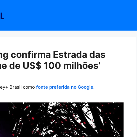
ong confirma Estrada das
me de US$ 100 milhões’
ney+ Brasil como
fonte preferida no Google.