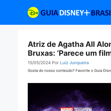
Pular
para
o
conteúdo
Atriz de Agatha All Al
Bruxas: ‘Parece um fil
15/05/2024
Por
Luiz Junqueira
Gosta do nosso conteúdo? Favorite o Guia Dis