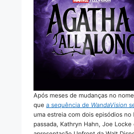
Após meses de mudanças no nome
que
a sequência de
WandaVision
se
uma estreia com dois episódios no
passada, Kathryn Hahn, Joe Locke 
apresentação Upfront da Walt Disn