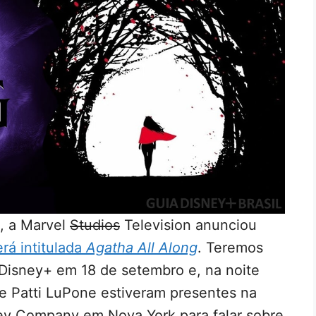
, a Marvel
Studios
Television anunciou
rá intitulada
Agatha All Along
. Teremos
 Disney+ em 18 de setembro e, na noite
e Patti LuPone estiveram presentes na
ey Company em Nova York para falar sobre