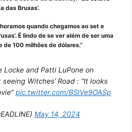
a das Bruxas’.
choramos quando chegamos ao set e
uxas’. É lindo de se ver além de ser uma
me de 100 milhões de dólares.”
e Locke and Patti LuPone on
t seeing Witches’ Road : “It looks
ovie”
pic.twitter.com/BSlVe9OASp
DEADLINE)
May 14, 2024