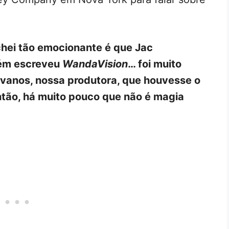
chei tão emocionante é que Jac
bém escreveu
WandaVision
… foi muito
ivanos, nossa produtora, que houvesse o
ntão, há muito pouco que não é magia