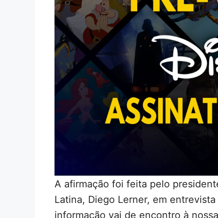
A afirmação foi feita pelo preside
Latina, Diego Lerner, em entrevista
informação vai de encontro à noss