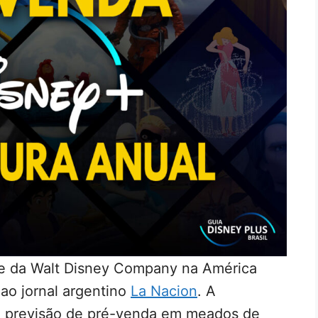
nte da Walt Disney Company na América
 ao jornal argentino
La Nacion
. A
a previsão de pré-venda em meados de