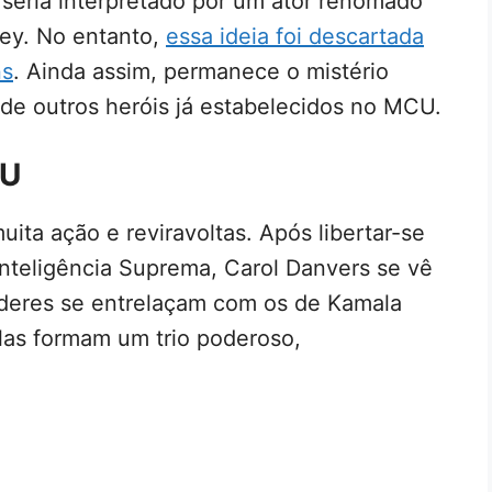
seria interpretado por um ator renomado
ey. No entanto,
essa ideia foi descartada
ns
. Ainda assim, permanece o mistério
 de outros heróis já estabelecidos no MCU.
CU
ita ação e reviravoltas. Após libertar-se
Inteligência Suprema, Carol Danvers se vê
eres se entrelaçam com os de Kamala
as formam um trio poderoso,