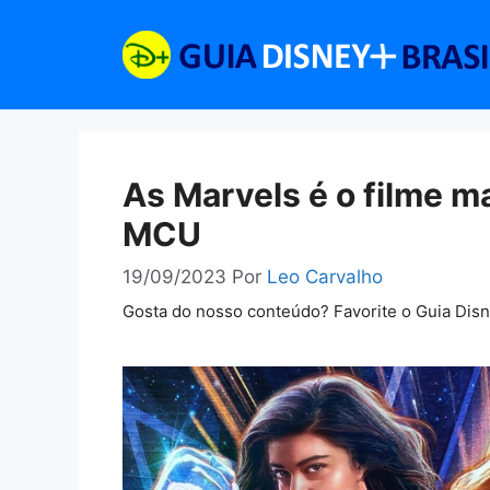
Pular
para
o
conteúdo
As Marvels é o filme ma
MCU
19/09/2023
Por
Leo Carvalho
Gosta do nosso conteúdo? Favorite o Guia Dis