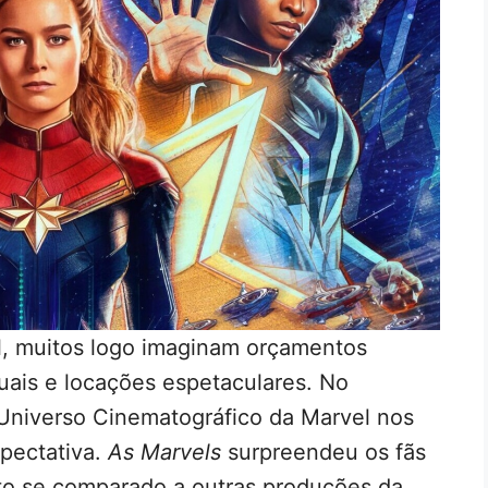
l, muitos logo imaginam orçamentos
suais e locações espetaculares. No
Universo Cinematográfico da Marvel nos
pectativa.
As Marvels
surpreendeu os fãs
o se comparado a outras produções da