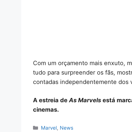
Com um orçamento mais enxuto, ma
tudo para surpreender os fãs, most
contadas independentemente dos va
A estreia de
As Marvels
está marc
cinemas.
Categorias
Marvel
,
News