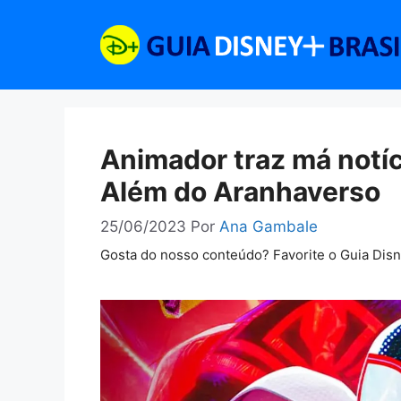
Pular
para
o
conteúdo
Animador traz má notí
Além do Aranhaverso
25/06/2023
Por
Ana Gambale
Gosta do nosso conteúdo? Favorite o Guia Dis