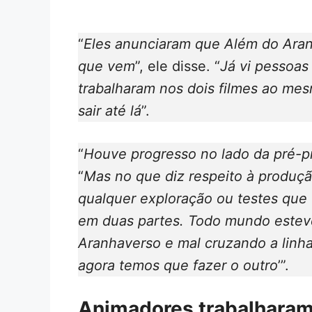
“
Eles anunciaram que
Além do Ara
que vem
”, ele disse. “
Já vi pessoas
trabalharam nos dois filmes ao me
sair até lá
”.
“
Houve progresso no lado da pré-p
“
Mas no que diz respeito à produção
qualquer exploração ou testes que f
em duas partes. Todo mundo estev
Aranhaverso e mal cruzando a linha
agora temos que fazer o outro
’”.
Animadores trabalharam