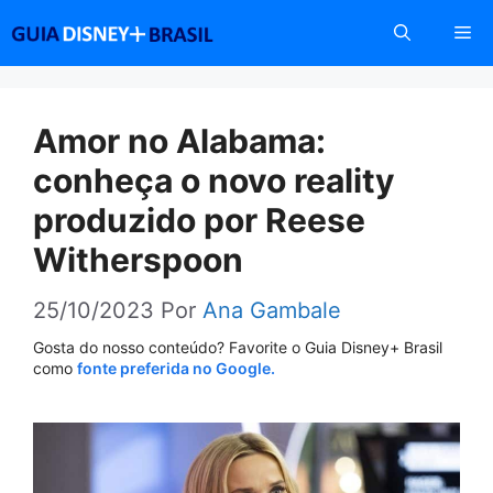
Pular
Me
para
o
conteúdo
Amor no Alabama:
conheça o novo reality
produzido por Reese
Witherspoon
25/10/2023
Por
Ana Gambale
Gosta do nosso conteúdo? Favorite o Guia Disney+ Brasil
como
fonte preferida no Google.