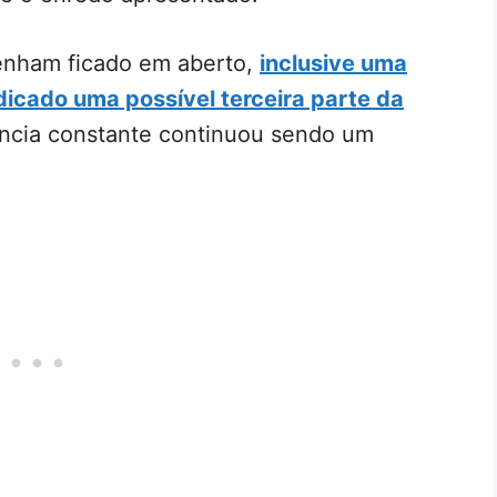
enham ficado em aberto,
inclusive uma
dicado uma possível terceira parte da
ência constante continuou sendo um