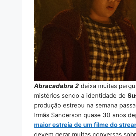
Abracadabra 2
deixa muitas pergu
mistérios sendo a identidade de
Su
produção estreou na semana passad
Irmãs Sanderson quase 30 anos depo
maior estreia de um filme do stre
devem gerar muitas conversas sobr