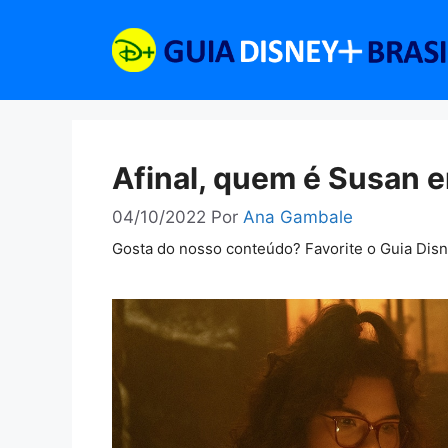
Pular
para
o
conteúdo
Afinal, quem é Susan e
04/10/2022
Por
Ana Gambale
Gosta do nosso conteúdo? Favorite o Guia Dis