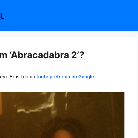
m ‘Abracadabra 2’?
ney+ Brasil como
fonte preferida no Google.