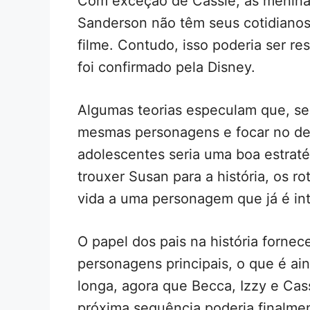
Com exceção de Cassie, as meninas
Sanderson não têm seus cotidianos 
filme. Contudo, isso poderia ser re
foi confirmado pela Disney.
Algumas teorias especulam que, se
mesmas personagens e focar no de
adolescentes seria uma boa estraté
trouxer Susan para a história, os r
vida a uma personagem que já é in
O papel dos pais na história forn
personagens principais, o que é ai
longa, agora que Becca, Izzy e Cass
próxima sequência poderia finalmen