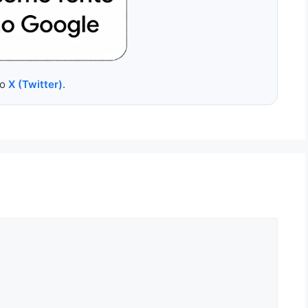
no
X (Twitter)
.