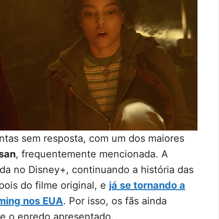
ntas sem resposta, com um dos maiores
san
, frequentemente mencionada. A
a no Disney+, continuando a história das
is do filme original, e
já se tornando a
aming nos EUA
. Por isso, os fãs ainda
e o enredo apresentado.