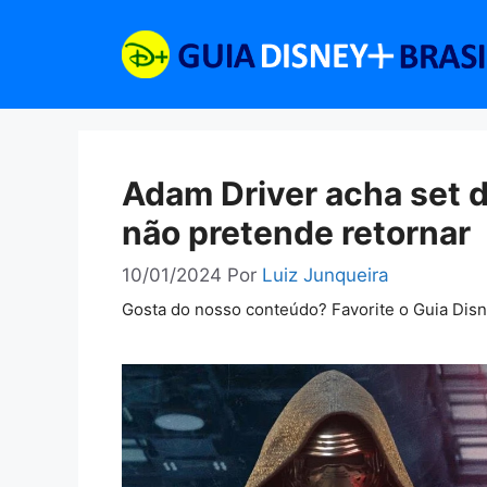
Pular
para
o
conteúdo
Adam Driver acha set d
não pretende retornar
10/01/2024
Por
Luiz Junqueira
Gosta do nosso conteúdo? Favorite o Guia Dis