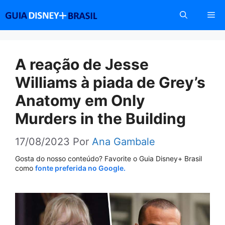
Pular
Me
para
o
conteúdo
A reação de Jesse
Williams à piada de Grey’s
Anatomy em Only
Murders in the Building
17/08/2023
Por
Ana Gambale
Gosta do nosso conteúdo? Favorite o Guia Disney+ Brasil
como
fonte preferida no Google.