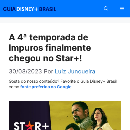
Pular
Me
para
o
conteúdo
A 4ª temporada de
Impuros finalmente
chegou no Star+!
30/08/2023
Por
Luiz Junqueira
Gosta do nosso conteúdo? Favorite o Guia Disney+ Brasil
como
fonte preferida no Google.