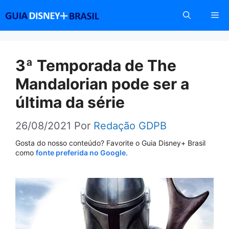
Pular
Me
para
o
conteúdo
3ª Temporada de The
Mandalorian pode ser a
última da série
26/08/2021
Por
Redação GDPB
Gosta do nosso conteúdo? Favorite o Guia Disney+ Brasil
como
fonte preferida no Google.