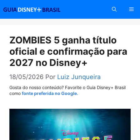
Pular
Me
para
o
conteúdo
ZOMBIES 5 ganha título
oficial e confirmação para
2027 no Disney+
18/05/2026
Por
Luiz Junqueira
Gosta do nosso conteúdo? Favorite o Guia Disney+ Brasil
como
fonte preferida no Google.