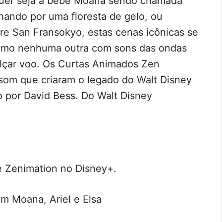
Quer seja a bebê Moana sendo chamada
hando por uma floresta de gelo, ou
e San Fransokyo, estas cenas icônicas se
como nenhuma outra com sons das ondas
alçar voo. Os Curtas Animados Zen
 som que criaram o legado do Walt Disney
o por David Bess. Do Walt Disney
e Zenimation no Disney+.
om Moana, Ariel e Elsa