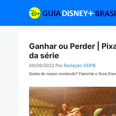
Pular
para
o
conteúdo
Ganhar ou Perder | Pix
da série
09/09/2022
Por
Redação GDPB
Gosta do nosso conteúdo? Favorite o Guia Dis