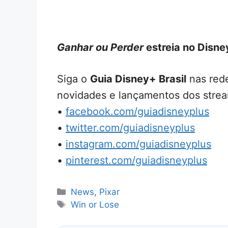
Ganhar ou Perder
estreia no Disn
Siga o
Guia Disney+ Brasil
nas rede
novidades e lançamentos dos strea
•
facebook.com/guiadisneyplus
•
twitter.com/guiadisneyplus
•
instagram.com/guiadisneyplus
•
pinterest.com/guiadisneyplus
Categorias
News
,
Pixar
Tags
Win or Lose