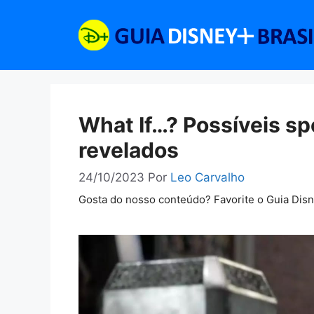
Pular
para
o
conteúdo
What If…? Possíveis sp
revelados
24/10/2023
Por
Leo Carvalho
Gosta do nosso conteúdo? Favorite o Guia Dis