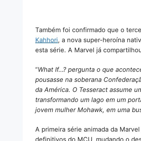
Também foi confirmado que o tercei
Kahhori
, a nova super-heroína nati
esta série. A Marvel já compartilho
“
What If…? pergunta o que acontece
pousasse na soberana Confederaç
da América. O Tesseract assume um
transformando um lago em um porta
jovem mulher Mohawk, em uma busc
A primeira série animada da Marve
definitivos do MCU, mudando o des