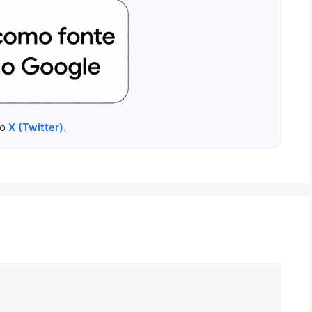
no
X (Twitter)
.