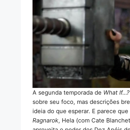
A segunda temporada de
What If…?
sobre seu foco, mas descrições br
ideia do que esperar. E parece que 
Ragnarok
, Hela (com Cate Blanchet
aproveita o poder dos Dez Anéis d