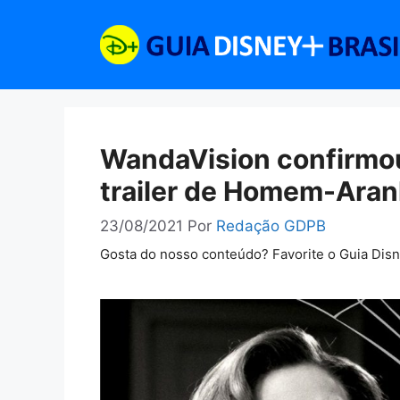
Pular
para
o
conteúdo
WandaVision confirmou
trailer de Homem-Aran
23/08/2021
Por
Redação GDPB
Gosta do nosso conteúdo? Favorite o Guia Dis