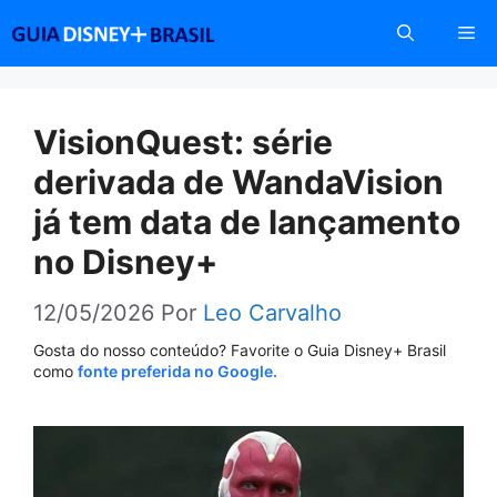
Pular
Me
para
o
conteúdo
VisionQuest: série
derivada de WandaVision
já tem data de lançamento
no Disney+
12/05/2026
Por
Leo Carvalho
Gosta do nosso conteúdo? Favorite o Guia Disney+ Brasil
como
fonte preferida no Google.