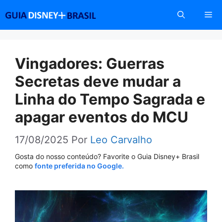
Pular
Me
para
o
conteúdo
Vingadores: Guerras
Secretas deve mudar a
Linha do Tempo Sagrada e
apagar eventos do MCU
17/08/2025
Por
Leo Carvalho
Gosta do nosso conteúdo? Favorite o Guia Disney+ Brasil
como
fonte preferida no Google.