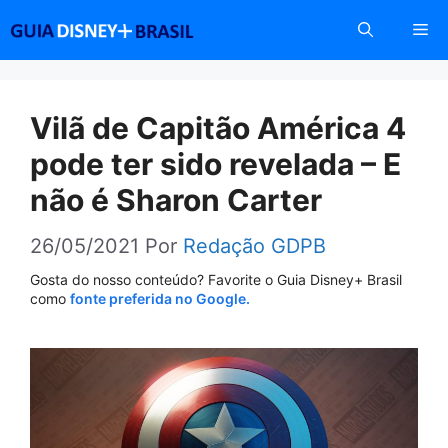
Pular
Me
para
o
conteúdo
Vilã de Capitão América 4
pode ter sido revelada – E
não é Sharon Carter
26/05/2021
Por
Redação GDPB
Gosta do nosso conteúdo? Favorite o Guia Disney+ Brasil
como
fonte preferida no Google.