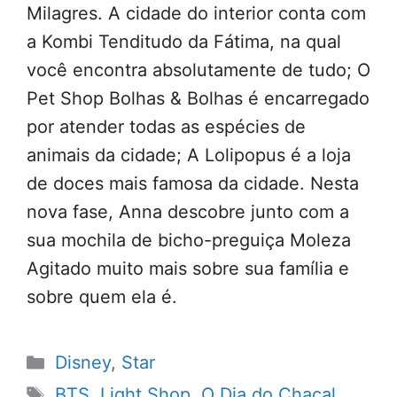
Milagres. A cidade do interior conta com
a Kombi Tenditudo da Fátima, na qual
você encontra absolutamente de tudo; O
Pet Shop Bolhas & Bolhas é encarregado
por atender todas as espécies de
animais da cidade; A Lolipopus é a loja
de doces mais famosa da cidade. Nesta
nova fase, Anna descobre junto com a
sua mochila de bicho-preguiça Moleza
Agitado muito mais sobre sua família e
sobre quem ela é.
Categorias
Disney
,
Star
Tags
BTS
,
Light Shop
,
O Dia do Chacal
,