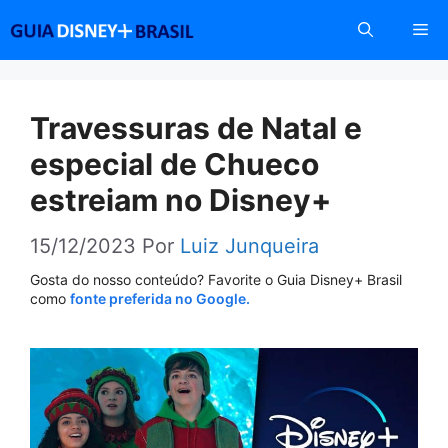
Pular
Me
para
o
conteúdo
Travessuras de Natal e
especial de Chueco
estreiam no Disney+
15/12/2023
Por
Luiz Junqueira
Gosta do nosso conteúdo? Favorite o Guia Disney+ Brasil
como
fonte preferida no Google.