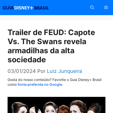
Pular
Me
para
o
conteúdo
Trailer de FEUD: Capote
Vs. The Swans revela
armadilhas da alta
sociedade
03/01/2024
Por
Luiz Junqueira
Gosta do nosso conteúdo? Favorite o Guia Disney+ Brasil
como
fonte preferida no Google.