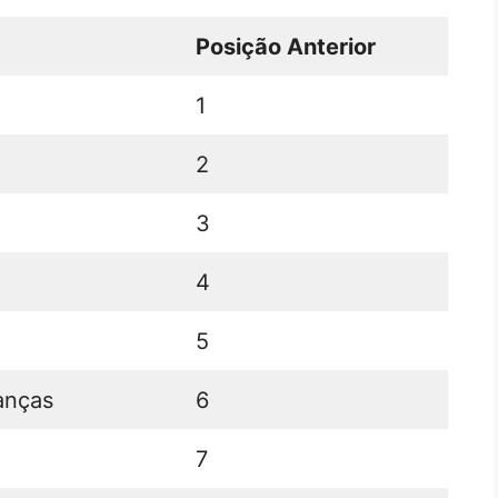
Posição Anterior
1
2
3
4
5
ianças
6
7