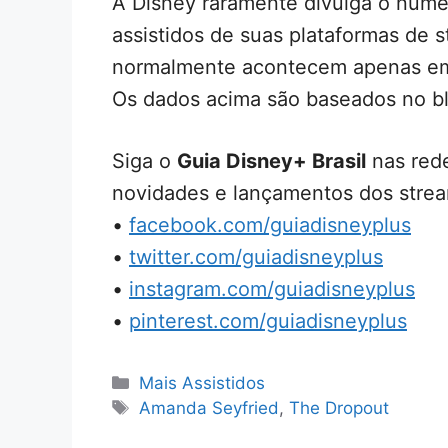
A Disney raramente divulga o núme
assistidos de suas plataformas de 
normalmente acontecem apenas em 
Os dados acima são baseados no bl
Siga o
Guia Disney+ Brasil
nas rede
novidades e lançamentos dos strea
•
facebook.com/guiadisneyplus
•
twitter.com/guiadisneyplus
•
instagram.com/guiadisneyplus
•
pinterest.com/guiadisneyplus
Categorias
Mais Assistidos
Tags
Amanda Seyfried
,
The Dropout