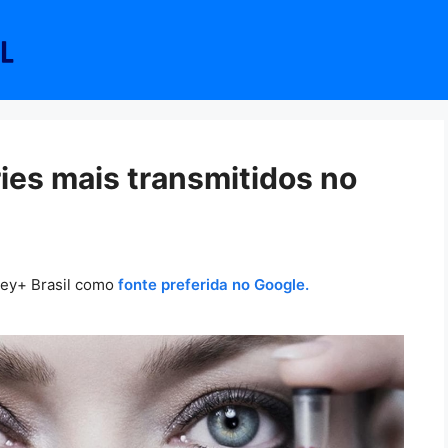
ries mais transmitidos no
ney+ Brasil como
fonte preferida no Google.