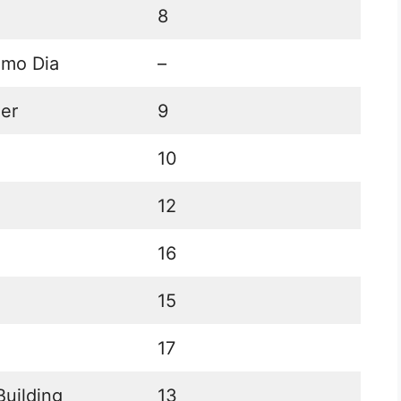
8
imo Dia
–
er
9
10
12
16
15
17
Building
13