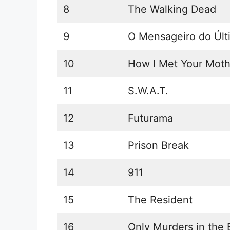
8
The Walking Dead
9
O Mensageiro do Últ
10
How I Met Your Moth
11
S.W.A.T.
12
Futurama
13
Prison Break
14
911
15
The Resident
16
Only Murders in the 