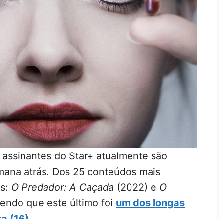
os assinantes do Star+ atualmente são
ana atrás. Dos 25 conteúdos mais
es:
O Predador: A Caçada
(2022) e
O
endo que este último foi
um dos longas
ra (16)
.