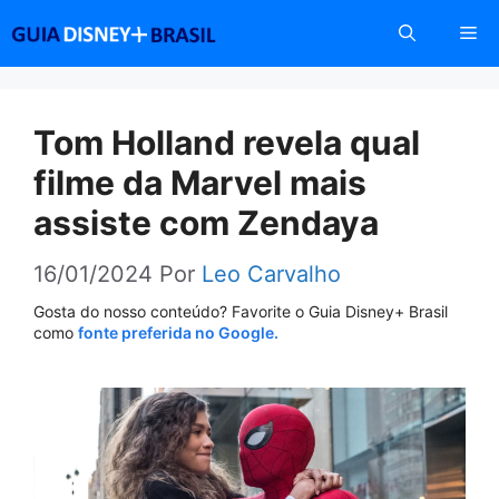
Pular
Me
para
o
conteúdo
Tom Holland revela qual
filme da Marvel mais
assiste com Zendaya
16/01/2024
Por
Leo Carvalho
Gosta do nosso conteúdo? Favorite o Guia Disney+ Brasil
como
fonte preferida no Google.