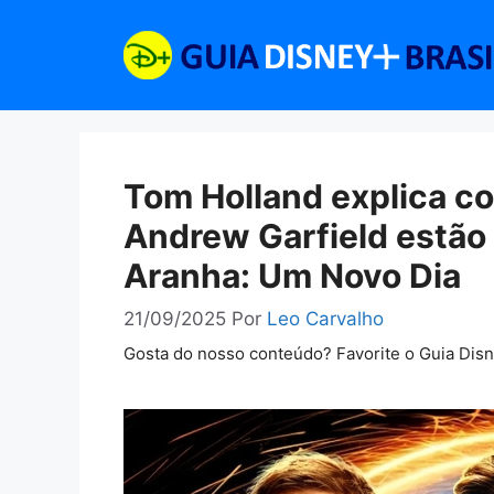
Pular
para
o
conteúdo
Tom Holland explica c
Andrew Garfield estã
Aranha: Um Novo Dia
21/09/2025
Por
Leo Carvalho
Gosta do nosso conteúdo? Favorite o Guia Dis