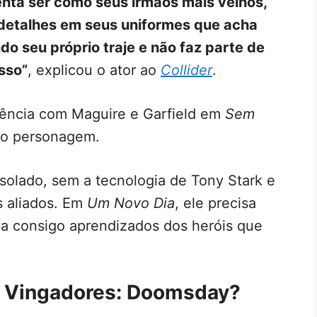
tenta ser como seus irmãos mais velhos,
 detalhes em seus uniformes que acha
do seu próprio traje e não faz parte de
isso”
, explicou o ator ao
Collider
.
vência com Maguire e Garfield em
Sem
do personagem.
isolado, sem a tecnologia de Tony Stark e
s aliados. Em
Um Novo Dia
, ele precisa
eva consigo aprendizados dos heróis que
 Vingadores: Doomsday?