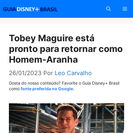
Pular
Me
para
o
conteúdo
Tobey Maguire está
pronto para retornar como
Homem-Aranha
26/01/2023
Por
Leo Carvalho
Gosta do nosso conteúdo? Favorite o Guia Disney+ Brasil
como
fonte preferida no Google.