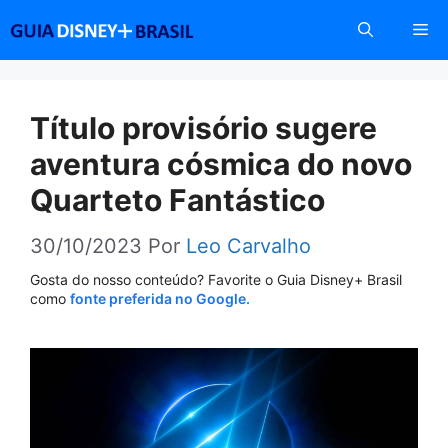
Pular
Me
para
o
conteúdo
Título provisório sugere
aventura cósmica do novo
Quarteto Fantástico
30/10/2023
Por
Leo Carvalho
Gosta do nosso conteúdo? Favorite o Guia Disney+ Brasil
como
fonte preferida no Google.