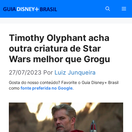
Pular
Me
para
o
conteúdo
Timothy Olyphant acha
outra criatura de Star
Wars melhor que Grogu
27/07/2023
Por
Luiz Junqueira
Gosta do nosso conteúdo? Favorite o Guia Disney+ Brasil
como
fonte preferida no Google.