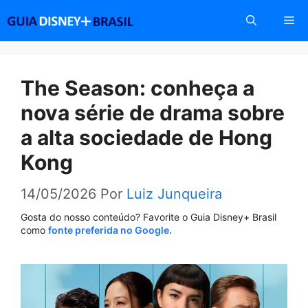
Pular
Me
para
o
conteúdo
The Season: conheça a
nova série de drama sobre
a alta sociedade de Hong
Kong
14/05/2026
Por
Luiz Junqueira
Gosta do nosso conteúdo? Favorite o Guia Disney+ Brasil
como
fonte preferida no Google.