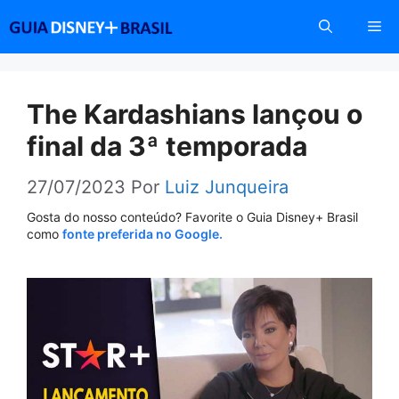
Pular
Me
para
o
conteúdo
The Kardashians lançou o
final da 3ª temporada
27/07/2023
Por
Luiz Junqueira
Gosta do nosso conteúdo? Favorite o Guia Disney+ Brasil
como
fonte preferida no Google.