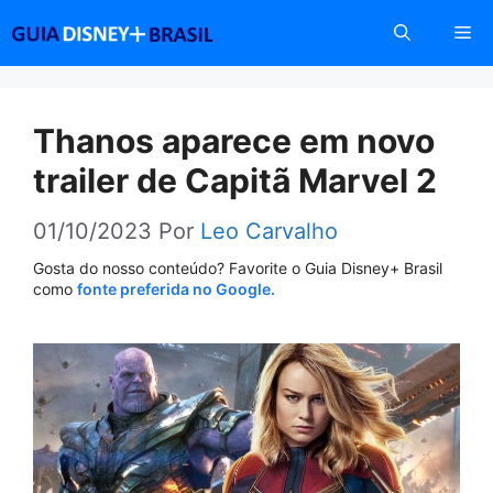
Pular
Me
para
o
conteúdo
Thanos aparece em novo
trailer de Capitã Marvel 2
01/10/2023
Por
Leo Carvalho
Gosta do nosso conteúdo? Favorite o Guia Disney+ Brasil
como
fonte preferida no Google.