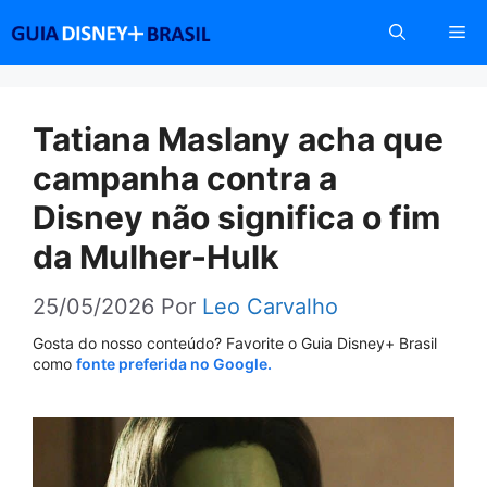
Pular
Me
para
o
conteúdo
Tatiana Maslany acha que
campanha contra a
Disney não significa o fim
da Mulher-Hulk
25/05/2026
Por
Leo Carvalho
Gosta do nosso conteúdo? Favorite o Guia Disney+ Brasil
como
fonte preferida no Google.