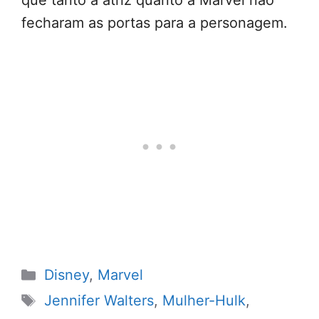
que tanto a atriz quanto a Marvel não
fecharam as portas para a personagem.
Categorias
Disney
,
Marvel
Tags
Jennifer Walters
,
Mulher-Hulk
,