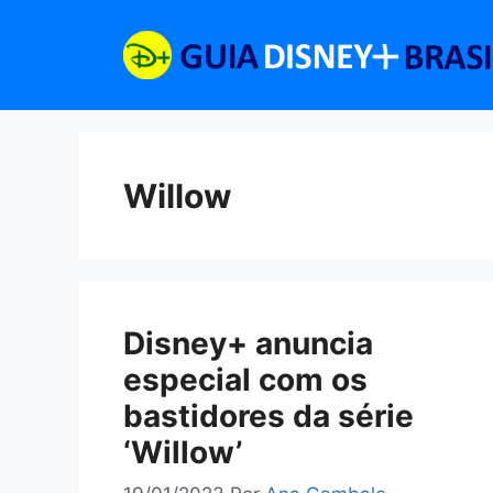
Pular
para
o
conteúdo
Willow
Disney+ anuncia
especial com os
bastidores da série
‘Willow’