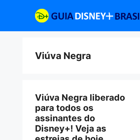
Pular
para
o
conteúdo
Viúva Negra
Viúva Negra liberado
para todos os
assinantes do
Disney+! Veja as
estreias de hoje