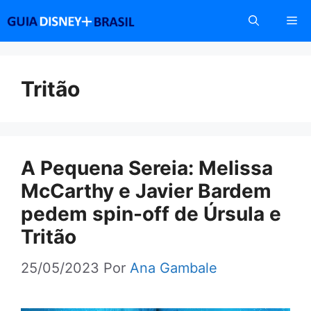
Pular
Me
para
o
conteúdo
Tritão
A Pequena Sereia: Melissa
McCarthy e Javier Bardem
pedem spin-off de Úrsula e
Tritão
25/05/2023
Por
Ana Gambale