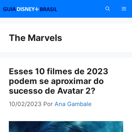
Pular
Me
para
o
conteúdo
The Marvels
Esses 10 filmes de 2023
podem se aproximar do
sucesso de Avatar 2?
10/02/2023
Por
Ana Gambale