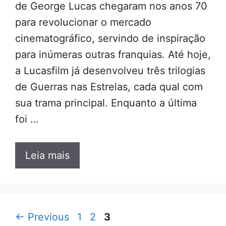
de George Lucas chegaram nos anos 70
para revolucionar o mercado
cinematográfico, servindo de inspiração
para inúmeras outras franquias. Até hoje,
a Lucasfilm já desenvolveu três trilogias
de Guerras nas Estrelas, cada qual com
sua trama principal. Enquanto a última
foi …
Leia mais
Page
Page
Page
←
Previous
1
2
3