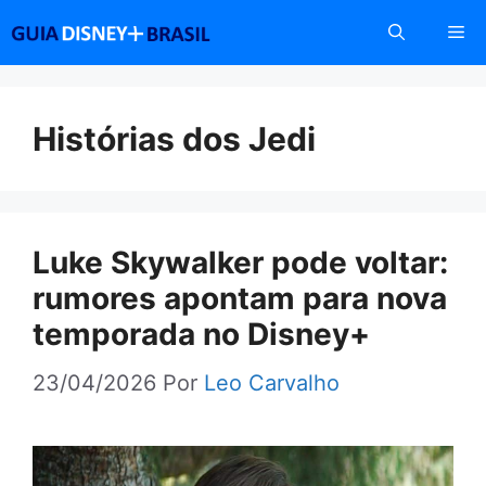
Pular
Me
para
o
conteúdo
Histórias dos Jedi
Luke Skywalker pode voltar:
rumores apontam para nova
temporada no Disney+
23/04/2026
Por
Leo Carvalho