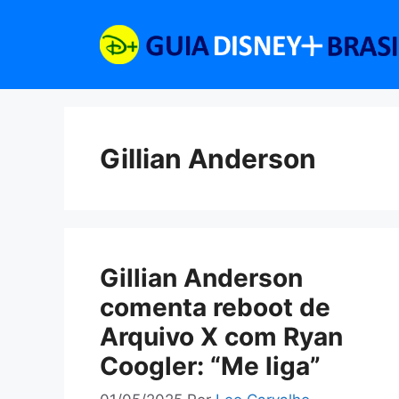
Pular
para
o
conteúdo
Gillian Anderson
Gillian Anderson
comenta reboot de
Arquivo X com Ryan
Coogler: “Me liga”