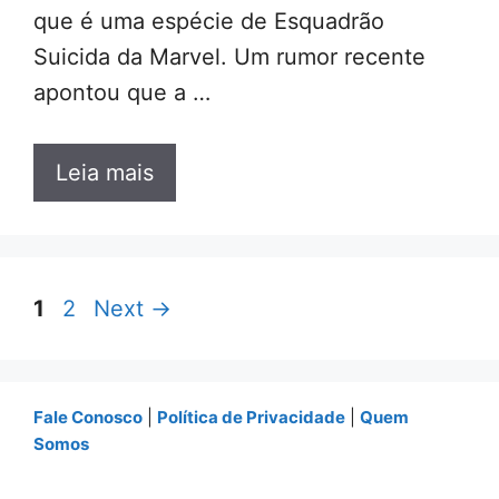
que é uma espécie de Esquadrão
Suicida da Marvel. Um rumor recente
apontou que a …
Leia mais
Page
Page
1
2
Next
→
Fale Conosco
|
Política de Privacidade
|
Quem
Somos