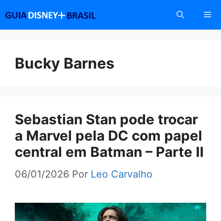
Pular
Me
para
o
conteúdo
Bucky Barnes
Sebastian Stan pode trocar
a Marvel pela DC com papel
central em Batman – Parte II
06/01/2026
Por
Leo Carvalho