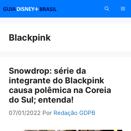
Pular
Me
para
o
conteúdo
Blackpink
Snowdrop: série da
integrante do Blackpink
causa polêmica na Coreia
do Sul; entenda!
07/01/2022
Por
Redação GDPB