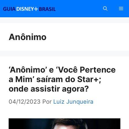
Pular
Me
para
o
conteúdo
Anônimo
‘Anônimo’ e ‘Você Pertence
a Mim’ saíram do Star+;
onde assistir agora?
04/12/2023
Por
Luiz Junqueira