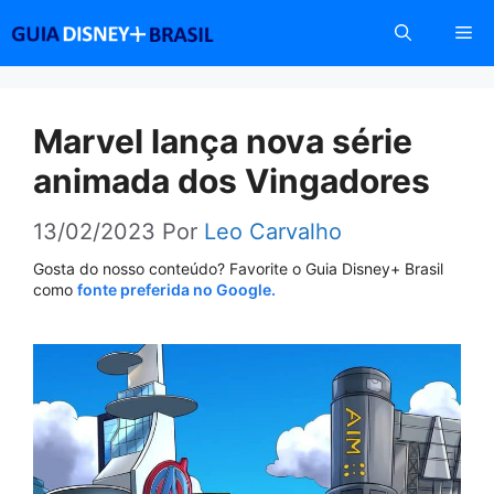
Pular
Me
para
o
conteúdo
Marvel lança nova série
animada dos Vingadores
13/02/2023
Por
Leo Carvalho
Gosta do nosso conteúdo? Favorite o Guia Disney+ Brasil
como
fonte preferida no Google.