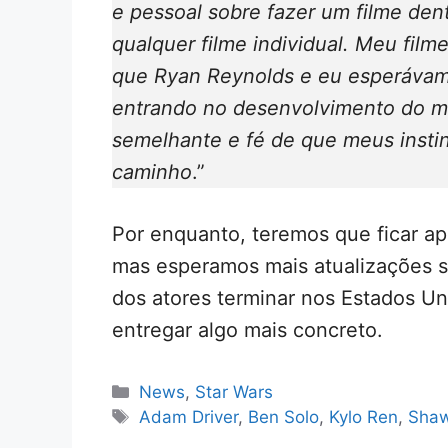
e pessoal sobre fazer um filme den
qualquer filme individual. Meu fil
que Ryan Reynolds e eu esperáva
entrando no desenvolvimento do m
semelhante e fé de que meus instint
caminho
.”
Por enquanto, teremos que ficar a
mas esperamos mais atualizações s
dos atores terminar nos Estados U
entregar algo mais concreto.
Categorias
News
,
Star Wars
Tags
Adam Driver
,
Ben Solo
,
Kylo Ren
,
Shaw