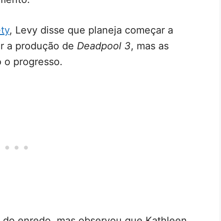
ety
, Levy disse que planeja começar a
uir a produção de
Deadpool 3
, mas as
 o progresso.
es do enredo, mas observou que Kathleen