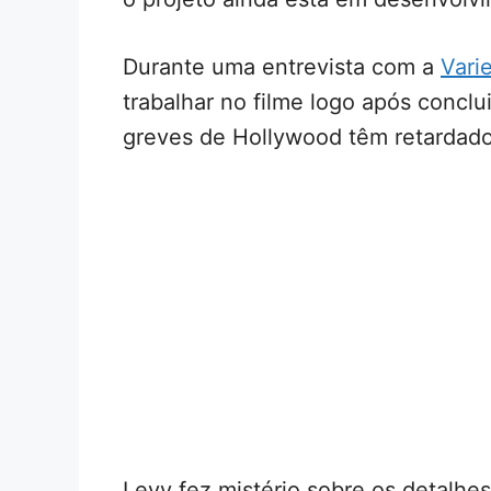
Durante uma entrevista com a
Vari
trabalhar no filme logo após concl
greves de Hollywood têm retardado
Levy fez mistério sobre os detalh