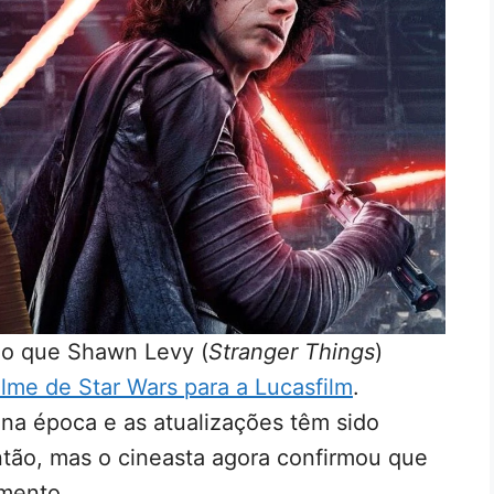
do que Shawn Levy (
Stranger Things
)
filme de Star Wars para a Lucasfilm
.
na época e as atualizações têm sido
ntão, mas o cineasta agora confirmou que
imento.