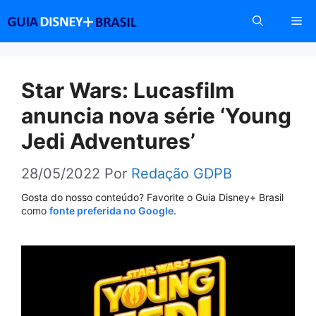
Pular
Me
para
o
conteúdo
Star Wars: Lucasfilm
anuncia nova série ‘Young
Jedi Adventures’
28/05/2022
Por
Redação GDPB
Gosta do nosso conteúdo? Favorite o Guia Disney+ Brasil
como
fonte preferida no Google.