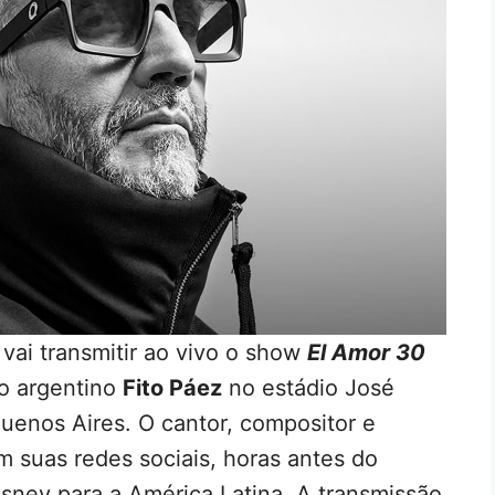
vai transmitir ao vivo o show
El Amor 30
co argentino
Fito Páez
no estádio José
Buenos Aires. O cantor, compositor e
m suas redes sociais, horas antes do
isney para a América Latina. A transmissão