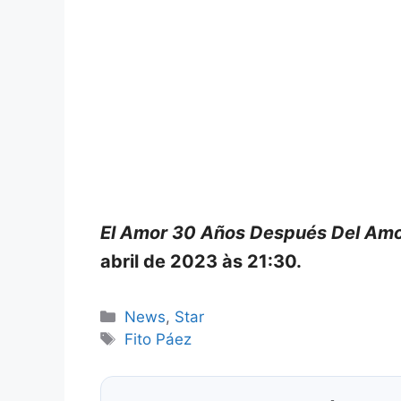
El Amor 30 Años Después Del Am
abril de 2023 às 21:30.
Categorias
News
,
Star
Tags
Fito Páez